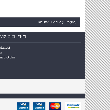
Risultati 1-2 di 2 (1 Pagine)
VIZIO CLIENTI
tattaci
si
rico Ordini