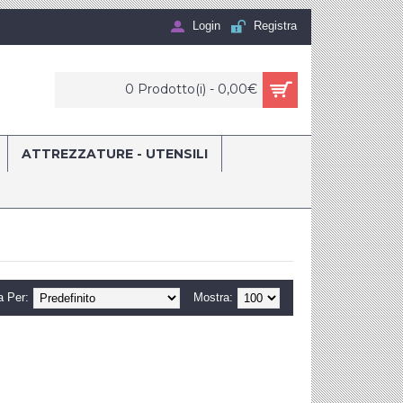
Login
Registra
0 Prodotto(i) - 0,00€
ATTREZZATURE - UTENSILI
a Per:
Mostra: