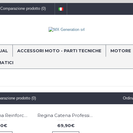
Comparazione prodotto (
0
)
UAL
ACCESSORI MOTO - PARTI TECNICHE
MOTORE
ATICI
razione prodotto (0)
Ordin
Regina Catena Reinforced 135 RH Gold
Regina Catena Professional 135 RX3 Gold
90€
69,90€