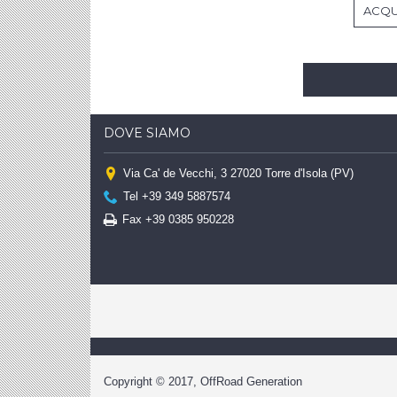
ACQU
DOVE SIAMO
Via Ca' de Vecchi, 3 27020 Torre d'Isola (PV)
Tel +39 349 5887574
Fax +39 0385 950228
Copyright © 2017, OffRoad Generation