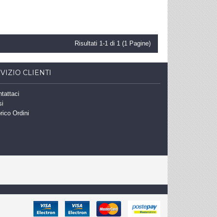
Risultati 1-1 di 1 (1 Pagine)
VIZIO CLIENTI
tattaci
si
rico Ordini