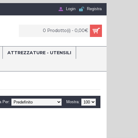
Login
Registra
0 Prodotto(i) - 0,00€
ATTREZZATURE - UTENSILI
a Per:
Mostra: