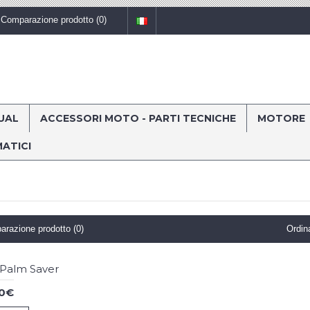
Comparazione prodotto (
0
)
UAL
ACCESSORI MOTO - PARTI TECNICHE
MOTORE
ATICI
razione prodotto (0)
Ordin
 Palm Saver
90€