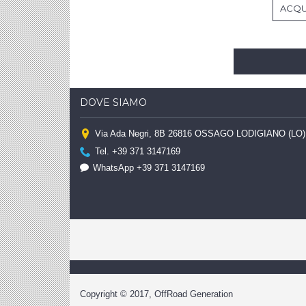
ACQU
DOVE SIAMO
Via Ada Negri, 8B 26816 OSSAGO LODIGIANO (LO)
Tel. +39 371 3147169
WhatsApp +39 371 3147169
Copyright © 2017, OffRoad Generation