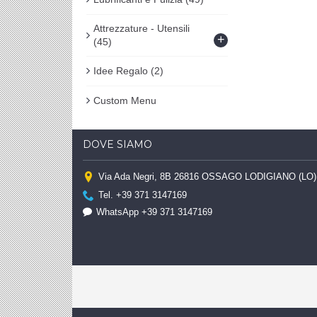
Attrezzature - Utensili
+
(45)
Idee Regalo
(2)
Custom Menu
DOVE SIAMO
Via Ada Negri, 8B 26816 OSSAGO LODIGIANO (LO)
Tel. +39 371 3147169
WhatsApp +39 371 3147169