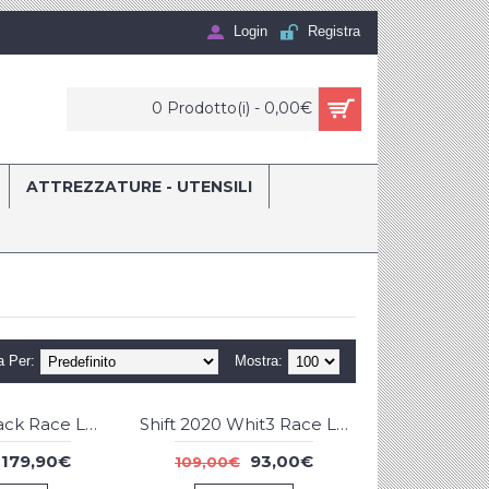
Login
Registra
0 Prodotto(i) - 0,00€
ATTREZZATURE - UTENSILI
a Per:
Mostra:
Shift 2020 3lack Race Label Blue Red Combo
Shift 2020 Whit3 Race Label Black Flo Yellow Combo
-16
-15
179,90€
93,00€
109,00€
%
%