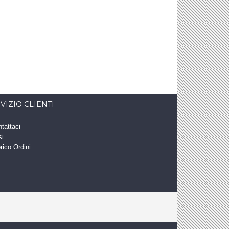
VIZIO CLIENTI
tattaci
si
rico Ordini