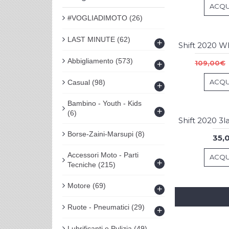
ACQU
#VOGLIADIMOTO
(26)
LAST MINUTE
(62)
+
Abbigliamento
(573)
109,00€
+
ACQU
Casual
(98)
+
Bambino - Youth - Kids
+
(6)
Borse-Zaini-Marsupi
(8)
35,
Accessori Moto - Parti
ACQU
+
Tecniche
(215)
Motore
(69)
+
Ruote - Pneumatici
(29)
+
Lubrificanti e Pulizia
(49)