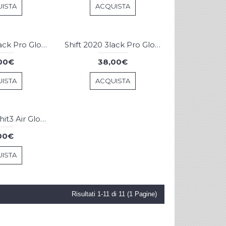
ISTA
ACQUISTA
Shift 2020 3lack Pro Gloves Flo Yellow
Shift 2020 3lack Pro Gloves Blue Red
00€
38,00€
ISTA
ACQUISTA
Shift 2020 Whit3 Air Gloves Blue White
00€
ISTA
Risultati 1-11 di 11 (1 Pagine)