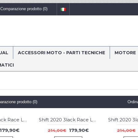
Comparazione prodotto (
0
)
UAL
ACCESSORI MOTO - PARTI TECNICHE
MOTORE
ATICI
razione prodotto (0)
Ordin
Shift 2020 3lack Race Label Mint Combo
Shift 2020 3lack Race Label Flo Yellow Combo
-16
-16
179,90€
179,90€
214,00€
214,00€
%
%