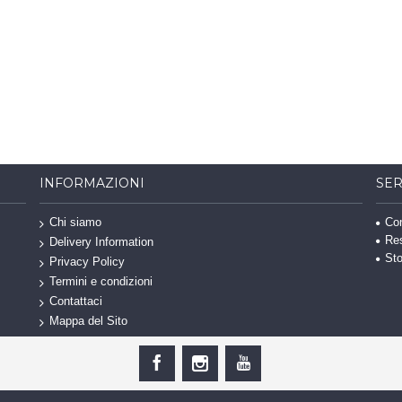
INFORMAZIONI
SER
Con
Chi siamo
Re
Delivery Information
Sto
Privacy Policy
Termini e condizioni
Contattaci
Mappa del Sito