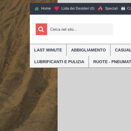
Co
Home
Lista dei Desideri (
0
)
Speciali
LAST MINUTE
ABBIGLIAMENTO
CASUA
»
»
»
Home
Marca
Alpinestars
Alpinest
LUBRIFICANTI E PULIZIA
RUOTE - PNEUMAT