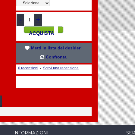
-
+
ACQUISTA
Metti in lista dei desideri
Confronta
0 recensioni
Scrivi una recensione
•
INFORMAZIONI
SER