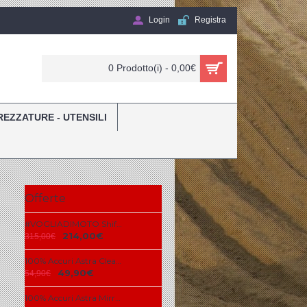
Login
Registra
0 Prodotto(i) - 0,00€
REZZATURE - UTENSILI
Offerte
#VOGLIADIMOTO Shift 2020 3lack Race Label Mint Combo + COPERTONE MAXXIS
214,00€
315,00€
100% Accuri Astra Clear Lens
49,90€
54,90€
100% Accuri Astra Mirror Blue Lens