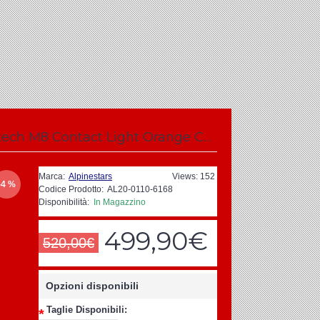
Alpinestars Helmet Supertech M8 Contact Light Orange Cool Grey
Marca:
Alpinestars
Views: 152
-4 %
Codice Prodotto:
AL20-0110-6168
Disponibilità:
In Magazzino
499,90€
520,00€
Opzioni disponibili
Taglie Disponibili:
*