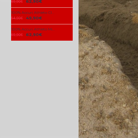
62,90€
69,90€
100% Accuri Athleto Clear Lens
49,90€
54,90€
100% Accuri Athleto Mirror Silver Lens
62,90€
69,90€