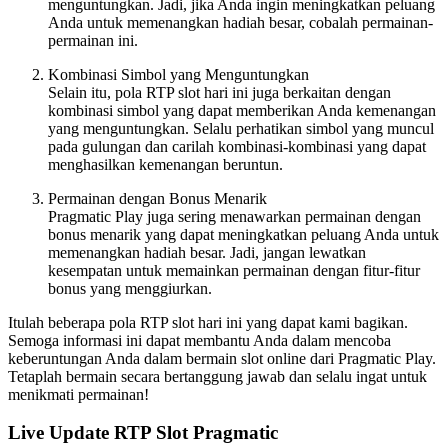
menguntungkan. Jadi, jika Anda ingin meningkatkan peluang
Anda untuk memenangkan hadiah besar, cobalah permainan-
permainan ini.
Kombinasi Simbol yang Menguntungkan
Selain itu, pola RTP slot hari ini juga berkaitan dengan
kombinasi simbol yang dapat memberikan Anda kemenangan
yang menguntungkan. Selalu perhatikan simbol yang muncul
pada gulungan dan carilah kombinasi-kombinasi yang dapat
menghasilkan kemenangan beruntun.
Permainan dengan Bonus Menarik
Pragmatic Play juga sering menawarkan permainan dengan
bonus menarik yang dapat meningkatkan peluang Anda untuk
memenangkan hadiah besar. Jadi, jangan lewatkan
kesempatan untuk memainkan permainan dengan fitur-fitur
bonus yang menggiurkan.
Itulah beberapa pola RTP slot hari ini yang dapat kami bagikan.
Semoga informasi ini dapat membantu Anda dalam mencoba
keberuntungan Anda dalam bermain slot online dari Pragmatic Play.
Tetaplah bermain secara bertanggung jawab dan selalu ingat untuk
menikmati permainan!
Live Update RTP Slot Pragmatic