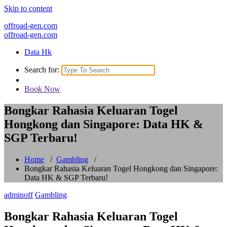
Skip to content
offroad-gen.com
offroad-gen.com
Data Hk
Search for:
Book Now
Bongkar Rahasia Keluaran Togel
Hongkong dan Singapore: Data HK &
SGP Terbaru!
Home
/
Gambling
/
Bongkar Rahasia Keluaran Togel Hongkong dan Singapore:
Data HK & SGP Terbaru!
adminoff
Gambling
Bongkar Rahasia Keluaran Togel