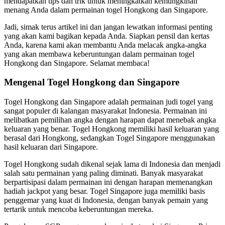
mendapatkan tips dan trik untuk meningkatkan kemungkinan
menang Anda dalam permainan togel Hongkong dan Singapore.
Jadi, simak terus artikel ini dan jangan lewatkan informasi penting
yang akan kami bagikan kepada Anda. Siapkan pensil dan kertas
Anda, karena kami akan membantu Anda melacak angka-angka
yang akan membawa keberuntungan dalam permainan togel
Hongkong dan Singapore. Selamat membaca!
Mengenal Togel Hongkong dan Singapore
Togel Hongkong dan Singapore adalah permainan judi togel yang
sangat populer di kalangan masyarakat Indonesia. Permainan ini
melibatkan pemilihan angka dengan harapan dapat menebak angka
keluaran yang benar. Togel Hongkong memiliki hasil keluaran yang
berasal dari Hongkong, sedangkan Togel Singapore menggunakan
hasil keluaran dari Singapore.
Togel Hongkong sudah dikenal sejak lama di Indonesia dan menjadi
salah satu permainan yang paling diminati. Banyak masyarakat
berpartisipasi dalam permainan ini dengan harapan memenangkan
hadiah jackpot yang besar. Togel Singapore juga memiliki basis
penggemar yang kuat di Indonesia, dengan banyak pemain yang
tertarik untuk mencoba keberuntungan mereka.