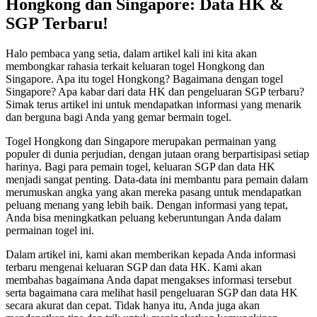
Hongkong dan Singapore: Data HK &
SGP Terbaru!
Halo pembaca yang setia, dalam artikel kali ini kita akan
membongkar rahasia terkait keluaran togel Hongkong dan
Singapore. Apa itu togel Hongkong? Bagaimana dengan togel
Singapore? Apa kabar dari data HK dan pengeluaran SGP terbaru?
Simak terus artikel ini untuk mendapatkan informasi yang menarik
dan berguna bagi Anda yang gemar bermain togel.
Togel Hongkong dan Singapore merupakan permainan yang
populer di dunia perjudian, dengan jutaan orang berpartisipasi setiap
harinya. Bagi para pemain togel, keluaran SGP dan data HK
menjadi sangat penting. Data-data ini membantu para pemain dalam
merumuskan angka yang akan mereka pasang untuk mendapatkan
peluang menang yang lebih baik. Dengan informasi yang tepat,
Anda bisa meningkatkan peluang keberuntungan Anda dalam
permainan togel ini.
Dalam artikel ini, kami akan memberikan kepada Anda informasi
terbaru mengenai keluaran SGP dan data HK. Kami akan
membahas bagaimana Anda dapat mengakses informasi tersebut
serta bagaimana cara melihat hasil pengeluaran SGP dan data HK
secara akurat dan cepat. Tidak hanya itu, Anda juga akan