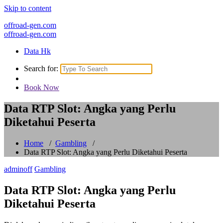
Skip to content
offroad-gen.com
offroad-gen.com
Data Hk
Search for:
Book Now
Data RTP Slot: Angka yang Perlu
Diketahui Peserta
Home
/
Gambling
/
Data RTP Slot: Angka yang Perlu Diketahui Peserta
adminoff
Gambling
Data RTP Slot: Angka yang Perlu
Diketahui Peserta