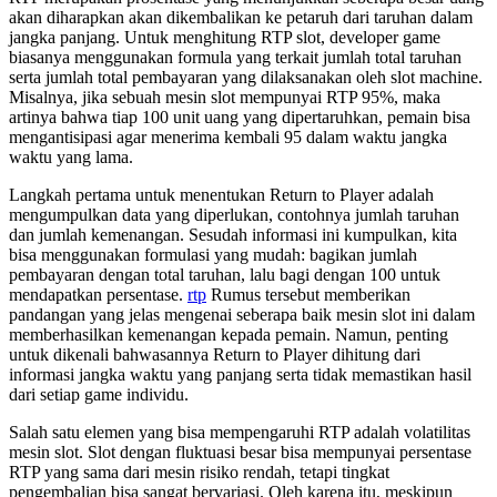
akan diharapkan akan dikembalikan ke petaruh dari taruhan dalam
jangka panjang. Untuk menghitung RTP slot, developer game
biasanya menggunakan formula yang terkait jumlah total taruhan
serta jumlah total pembayaran yang dilaksanakan oleh slot machine.
Misalnya, jika sebuah mesin slot mempunyai RTP 95%, maka
artinya bahwa tiap 100 unit uang yang dipertaruhkan, pemain bisa
mengantisipasi agar menerima kembali 95 dalam waktu jangka
waktu yang lama.
Langkah pertama untuk menentukan Return to Player adalah
mengumpulkan data yang diperlukan, contohnya jumlah taruhan
dan jumlah kemenangan. Sesudah informasi ini kumpulkan, kita
bisa menggunakan formulasi yang mudah: bagikan jumlah
pembayaran dengan total taruhan, lalu bagi dengan 100 untuk
mendapatkan persentase.
rtp
Rumus tersebut memberikan
pandangan yang jelas mengenai seberapa baik mesin slot ini dalam
memberhasilkan kemenangan kepada pemain. Namun, penting
untuk dikenali bahwasannya Return to Player dihitung dari
informasi jangka waktu yang panjang serta tidak memastikan hasil
dari setiap game individu.
Salah satu elemen yang bisa mempengaruhi RTP adalah volatilitas
mesin slot. Slot dengan fluktuasi besar bisa mempunyai persentase
RTP yang sama dari mesin risiko rendah, tetapi tingkat
pengembalian bisa sangat bervariasi. Oleh karena itu, meskipun