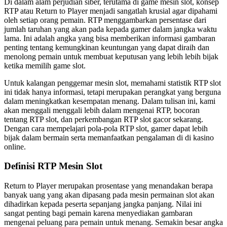
Di dalam alam perjudian siber, terutama di game mesin slot, konsep
RTP atau Return to Player menjadi sangatlah krusial agar dipahami
oleh setiap orang pemain. RTP menggambarkan persentase dari
jumlah taruhan yang akan pada kepada gamer dalam jangka waktu
lama. Ini adalah angka yang bisa memberikan informasi gambaran
penting tentang kemungkinan keuntungan yang dapat diraih dan
menolong pemain untuk membuat keputusan yang lebih lebih bijak
ketika memilih game slot.
Untuk kalangan penggemar mesin slot, memahami statistik RTP slot
ini tidak hanya informasi, tetapi merupakan perangkat yang berguna
dalam meningkatkan kesempatan menang. Dalam tulisan ini, kami
akan menggali menggali lebih dalam mengenai RTP, bocoran
tentang RTP slot, dan perkembangan RTP slot gacor sekarang.
Dengan cara mempelajari pola-pola RTP slot, gamer dapat lebih
bijak dalam bermain serta memanfaatkan pengalaman di di kasino
online.
Definisi RTP Mesin Slot
Return to Player merupakan prosentase yang menandakan berapa
banyak uang yang akan dipasang pada mesin permainan slot akan
dihadirkan kepada peserta sepanjang jangka panjang. Nilai ini
sangat penting bagi pemain karena menyediakan gambaran
mengenai peluang para pemain untuk menang. Semakin besar angka