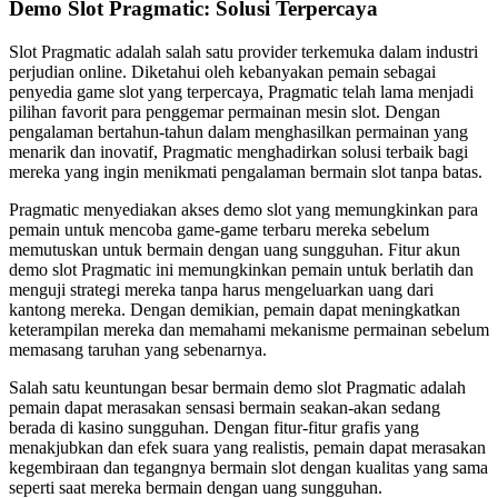
Demo Slot Pragmatic: Solusi Terpercaya
Slot Pragmatic adalah salah satu provider terkemuka dalam industri
perjudian online. Diketahui oleh kebanyakan pemain sebagai
penyedia game slot yang terpercaya, Pragmatic telah lama menjadi
pilihan favorit para penggemar permainan mesin slot. Dengan
pengalaman bertahun-tahun dalam menghasilkan permainan yang
menarik dan inovatif, Pragmatic menghadirkan solusi terbaik bagi
mereka yang ingin menikmati pengalaman bermain slot tanpa batas.
Pragmatic menyediakan akses demo slot yang memungkinkan para
pemain untuk mencoba game-game terbaru mereka sebelum
memutuskan untuk bermain dengan uang sungguhan. Fitur akun
demo slot Pragmatic ini memungkinkan pemain untuk berlatih dan
menguji strategi mereka tanpa harus mengeluarkan uang dari
kantong mereka. Dengan demikian, pemain dapat meningkatkan
keterampilan mereka dan memahami mekanisme permainan sebelum
memasang taruhan yang sebenarnya.
Salah satu keuntungan besar bermain demo slot Pragmatic adalah
pemain dapat merasakan sensasi bermain seakan-akan sedang
berada di kasino sungguhan. Dengan fitur-fitur grafis yang
menakjubkan dan efek suara yang realistis, pemain dapat merasakan
kegembiraan dan tegangnya bermain slot dengan kualitas yang sama
seperti saat mereka bermain dengan uang sungguhan.