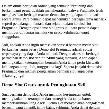
Dalam dunia perjudian online yang semakin terhubung dan
berkembang pesat, tidaklah mengherankan bahwa Pragmatic telah
menghasilkan berbagai macam demo slot yang dapat dinikmati
secara gratis. Para pemain dapat menemukan berbagai tema menarik
seperti petualangan, fantasi, dan sejarah dalam koleksi slot
Pragmatic. Dengan opsi demo slot gratis ini, para pemain dapat
menghibur diri tanpa memikirkan risiko kehilangan uang
sungguhan.
Jadi, apakah Anda ingin merasakan sensasi bermain mesin slot
berkualitas tanpa batas? Demo slot Pragmatic adalah solusi
terpercaya yang dapat Anda nikmati. Dengan akses ke berbagai
permainan demo slot dan fitur-fitur yang menarik, Anda dapat
meningkatkan keterampilan bermain Anda tanpa perlu khawatir
kehilangan uang. Jadi, tunggu apa lagi? Segera jelajahi demo slot
Pragmatic dan nikmati pengalaman bermain slot tanpa batas
sekarang juga!
Demo Slot Gratis untuk Peningkatan Skill
Saat bermain demo slot, Anda memiliki kesempatan untuk
meningkatkan keterampilan dan strategi Anda tanpa harus
mempertaruhkan uang Anda. Demo slot menyediakan pengalaman
bermain yang autentik tanpa batas, sehingga Anda dapat dengan