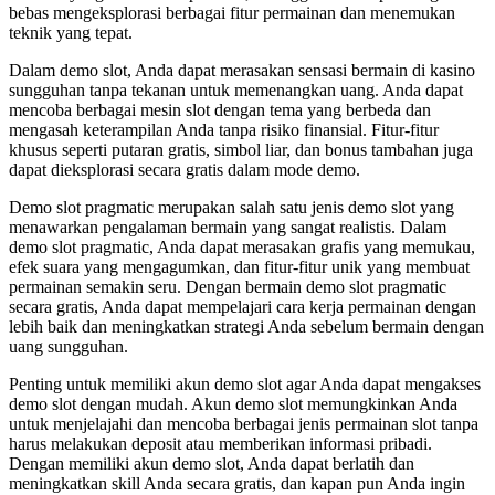
bebas mengeksplorasi berbagai fitur permainan dan menemukan
teknik yang tepat.
Dalam demo slot, Anda dapat merasakan sensasi bermain di kasino
sungguhan tanpa tekanan untuk memenangkan uang. Anda dapat
mencoba berbagai mesin slot dengan tema yang berbeda dan
mengasah keterampilan Anda tanpa risiko finansial. Fitur-fitur
khusus seperti putaran gratis, simbol liar, dan bonus tambahan juga
dapat dieksplorasi secara gratis dalam mode demo.
Demo slot pragmatic merupakan salah satu jenis demo slot yang
menawarkan pengalaman bermain yang sangat realistis. Dalam
demo slot pragmatic, Anda dapat merasakan grafis yang memukau,
efek suara yang mengagumkan, dan fitur-fitur unik yang membuat
permainan semakin seru. Dengan bermain demo slot pragmatic
secara gratis, Anda dapat mempelajari cara kerja permainan dengan
lebih baik dan meningkatkan strategi Anda sebelum bermain dengan
uang sungguhan.
Penting untuk memiliki akun demo slot agar Anda dapat mengakses
demo slot dengan mudah. Akun demo slot memungkinkan Anda
untuk menjelajahi dan mencoba berbagai jenis permainan slot tanpa
harus melakukan deposit atau memberikan informasi pribadi.
Dengan memiliki akun demo slot, Anda dapat berlatih dan
meningkatkan skill Anda secara gratis, dan kapan pun Anda ingin