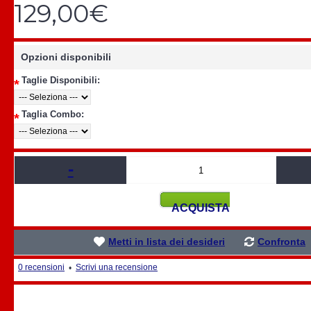
129,00€
Opzioni disponibili
Taglie Disponibili:
*
Taglia Combo:
*
-
ACQUISTA
Metti in lista dei desideri
Confronta
0 recensioni
Scrivi una recensione
•