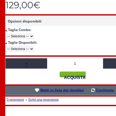
129,00€
Opzioni disponibili
Taglia Combo:
*
Taglie Disponibili:
*
-
ACQUISTA
Metti in lista dei desideri
Confronta
0 recensioni
Scrivi una recensione
•