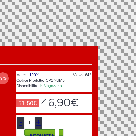
Marca:
100%
Views: 642
-9 %
Codice Prodotto:
CP17-UMB
Disponibilità:
In Magazzino
46,90€
51,50€
-
+