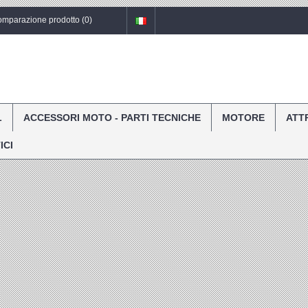
mparazione prodotto (
0
)
L
ACCESSORI MOTO - PARTI TECNICHE
MOTORE
ATT
ICI