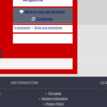
ACQUISTA
Metti in lista dei desideri
Confronta
0 recensioni
Scrivi una recensione
•
INFORMAZIONI
SER
Chi siamo
)
Delivery Information
Privacy Policy