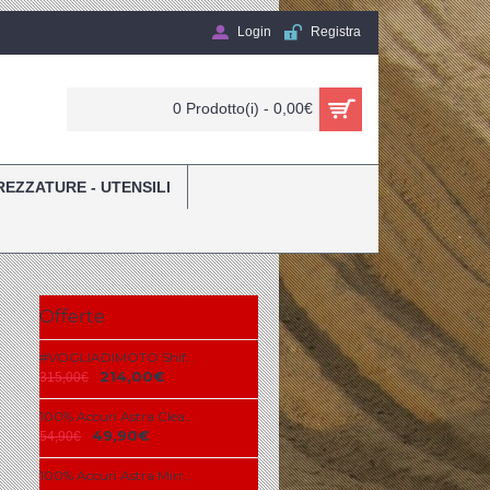
Login
Registra
0 Prodotto(i) - 0,00€
REZZATURE - UTENSILI
Offerte
#VOGLIADIMOTO Shift 2020 3lack Race Label Mint Combo + COPERTONE MAXXIS
214,00€
315,00€
100% Accuri Astra Clear Lens
49,90€
54,90€
100% Accuri Astra Mirror Blue Lens