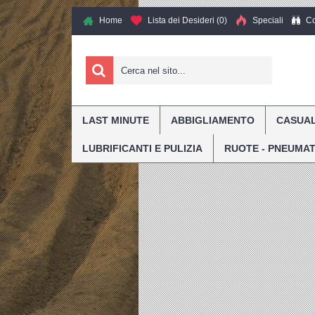
Co
Home
Lista dei Desideri (
0
)
Speciali
LAST MINUTE
ABBIGLIAMENTO
CASUA
»
Home
100% Ombrello Blu Rosso
LUBRIFICANTI E PULIZIA
RUOTE - PNEUMAT