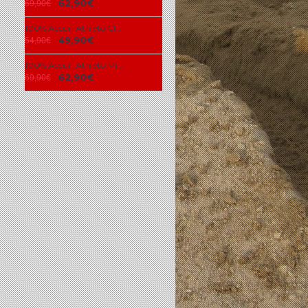
62,90€
69,90€
100% Accuri Athleto Clear Lens
49,90€
54,90€
100% Accuri Athleto Mirror Silver Lens
62,90€
69,90€