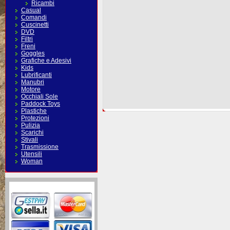
Ricambi
Casual
Comandi
Cuscinetti
DVD
Filtri
Freni
Goggles
Grafiche e Adesivi
Kids
Lubrificanti
Manubri
Motore
Occhiali Sole
Paddock Toys
Plastiche
Protezioni
Pulizia
Scarichi
Stivali
Trasmissione
Utensili
Woman