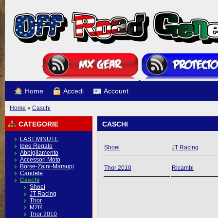
Home
Accedi
Account
Home
»
Caschi
CATEGORIE
CASCHI
LAST MINUTE
Idee Regalo
Shoei
JT Racing
Abbigliamento
Accessori Moto
Borse-Zaini-Marsupi
Thor 2010
Ricambi
Candele
Caschi
Shoei
JT Racing
Thor
M2R
Thor 2010