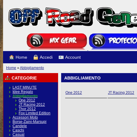
Home
Accedi
Account
Home
»
Abbigliamento
CATEGORIE
ABBIGLIAMENTO
LAST MINUTE
Idee Regalo
One 2012
JT Racing 2012
Abbigliamento
One 2012
JT Racing 2012
Thor 2012
Fox Limited Edition
Accessori Moto
Borse-Zaini-Marsupi
Candele
Caschi
Casual