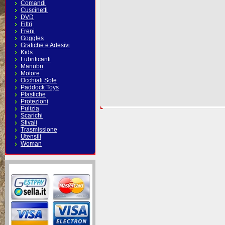
Comandi
Cuscinetti
DVD
Filtri
Freni
Goggles
Grafiche e Adesivi
Kids
Lubrificanti
Manubri
Motore
Occhiali Sole
Paddock Toys
Plastiche
Protezioni
Pulizia
Scarichi
Stivali
Trasmissione
Utensili
Woman